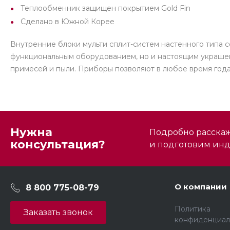
Теплообменник защищен покрытием Gold Fin
Сделано в Южной Корее
Внутренние блоки мульти сплит-систем настенного типа 
функциональным оборудованием, но и настоящим украшени
примесей и пыли. Приборы позволяют в любое время года
Нужна
Подробно расскаже
консультация?
и подготовим ин
О компании
8 800 775-08-79
Политика
Заказать звонок
конфиденциал