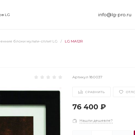
info@lg-pro.ru
ов LG
енние блоки мульти-сплит LG
/
LG MA12R
Артикул
180037
СРАВНИТЬ
ОТЛ
76 400 ₽
Нашли дешевле?