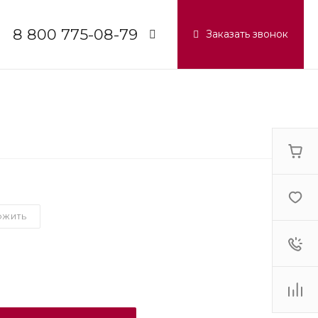
8 800 775-08-79
Заказать звонок
8 800 775-08-79
г. Москва, БЦ Вятский, ул.
Вятская д.70, офис 715
Пн-Пт: 9:30-18:00
Cб-Вс: Выходной
info@lg-pro.ru
ОЖИТЬ