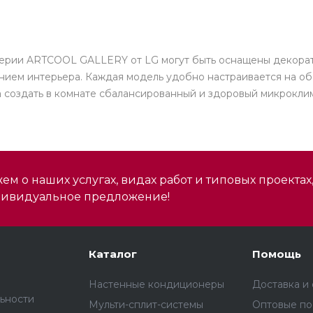
серии ARTCOOL GALLERY от LG могут быть оснащены декорат
ем интерьера. Каждая модель удобно настраивается на обо
 создать в комнате сбалансированный и здоровый микроклим
м о наших услугах, видах работ и типовых проектах
дивидуальное предложение!
Каталог
Помощь
Настенные кондиционеры
Доставка и
ьности
Мульти-сплит-системы
Оптовые по