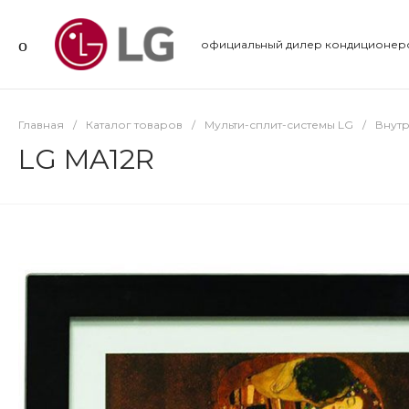
официальный дилер кондиционер
Главная
/
Каталог товаров
/
Мульти-сплит-системы LG
/
Внутр
LG MA12R