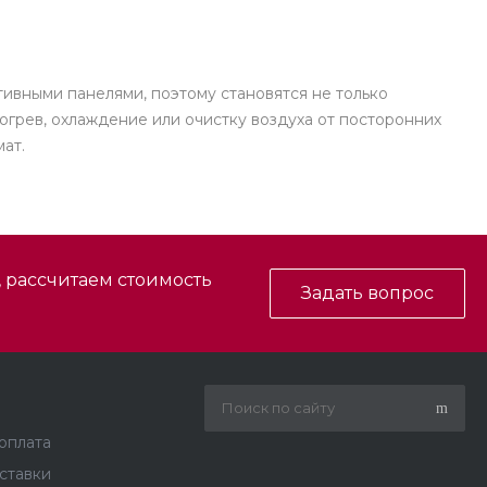
ивными панелями, поэтому становятся не только
грев, охлаждение или очистку воздуха от посторонних
ат.
, рассчитаем стоимость
Задать вопрос
 оплата
ставки