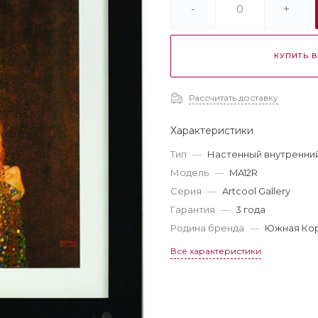
-
+
КУПИТЬ В
Рассчитать доставку
Характеристики
Тип
—
Настенный внутренний
Модель
—
MA12R
Серия
—
Artcool Gallery
Гарантия
—
3 года
Родина бренда
—
Южная Ко
Все характеристики