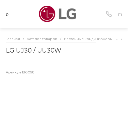
Главная
/
Каталог товаров
/
Настенные кондиционеры LG
/
L
LG UJ30 / UU30W
Артикул
180098