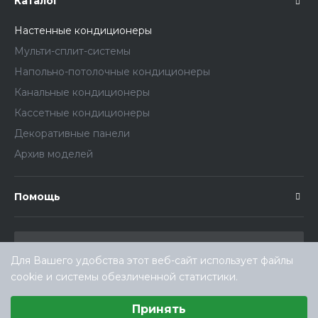
Каталог
Настенные кондиционеры
Мульти-сплит-системы
Напольно-потолочные кондиционеры
Канальные кондиционеры
Кассетные кондиционеры
Декоративные панели
Архив моделей
Помощь
Для Вашего удобства этот веб-сайт использует файлы
cookie и системы обезличенной статистики.
Выберите настройки cookie
Принять
Минимальные