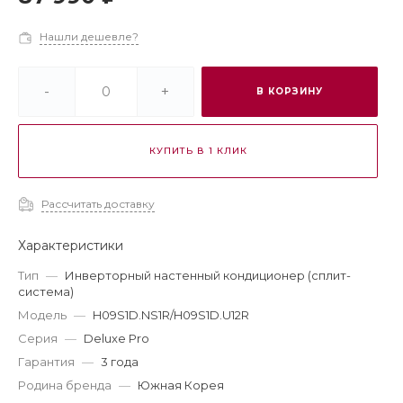
Нашли дешевле?
-
+
В КОРЗИНУ
КУПИТЬ В 1 КЛИК
Рассчитать доставку
Характеристики
Тип
—
Инверторный настенный кондиционер (сплит-
система)
Модель
—
H09S1D.NS1R/H09S1D.U12R
Серия
—
Deluxe Pro
Гарантия
—
3 года
Родина бренда
—
Южная Корея