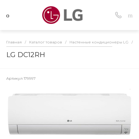
Главная
/
Каталог товаров
/
Настенные кондиционеры LG
/
L
LG DC12RH
Артикул
179997