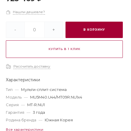
Нашли дешевле?
-
+
В КОРЗИНУ
КУПИТЬ В 1 КЛИК
Рассчитать доставку
Характеристики
Тип
—
Мульти-сплит-система
Модель
—
MU5M40.U44/MT09R.NU1x4
Серия
—
MT-R.NU1
Гарантия
—
3 года
Родина бренда
—
Южная Корея
Все характеристики