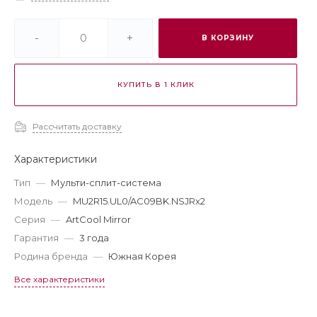
-
+
В КОРЗИНУ
КУПИТЬ В 1 КЛИК
Рассчитать доставку
Характеристики
Тип
—
Мульти-сплит-система
Модель
—
MU2R15.UL0/AC09BK.NSJRx2
Серия
—
ArtCool Mirror
Гарантия
—
3 года
Родина бренда
—
Южная Корея
Все характеристики