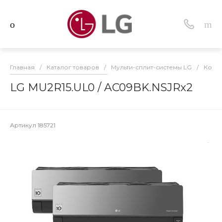
Главная
/
Каталог товаров
/
Мульти-сплит-системы LG
/
Компл
LG MU2R15.UL0 / AC09BK.NSJRx2
Артикул
185721