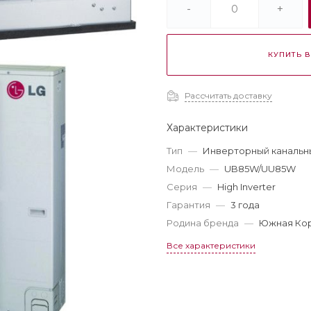
-
+
КУПИТЬ В
Рассчитать доставку
Характеристики
Тип
—
Инверторный канальны
Модель
—
UB85W/UU85W
Серия
—
High Inverter
Гарантия
—
3 года
Родина бренда
—
Южная Ко
Все характеристики