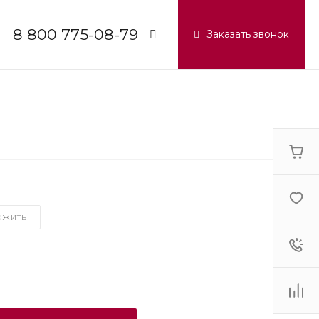
8 800 775-08-79
Заказать звонок
8 800 775-08-79
г. Москва, БЦ Вятский, ул.
Вятская д.70, офис 715
Пн-Пт: 9:30-18:00
Cб-Вс: Выходной
info@lg-pro.ru
ОЖИТЬ