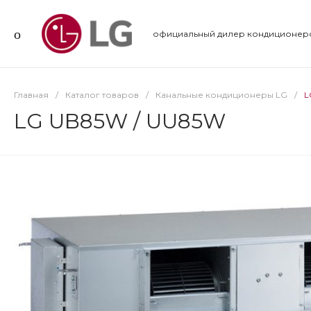
официальный дилер кондиционер
Главная
/
Каталог товаров
/
Канальные кондиционеры LG
/
L
LG UB85W / UU85W