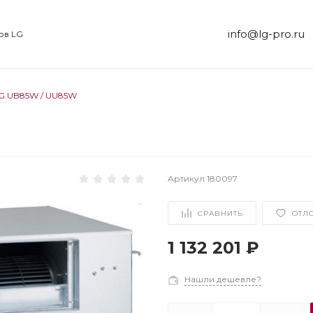
info@lg-pro.ru
ов LG
G UB85W / UU85W
Артикул
180097
СРАВНИТЬ
ОТЛ
1 132 201 ₽
Нашли дешевле?