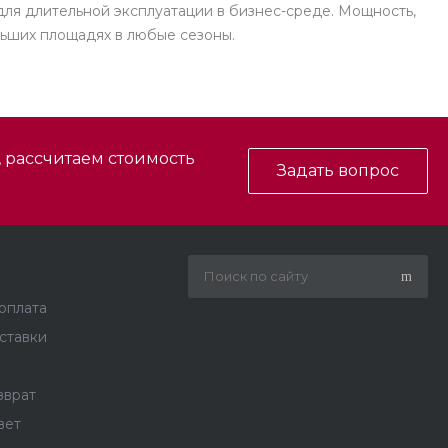
для длительной эксплуатации в бизнес-среде. Мощность,
льших площадях в любые сезоны.
, рассчитаем стоимость
Задать вопрос
 оплата
ставки
зврат
вет