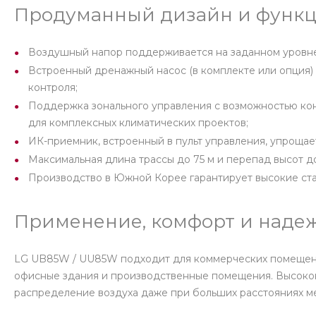
Продуманный дизайн и функц
Воздушный напор поддерживается на заданном уровне 
Встроенный дренажный насос (в комплекте или опция) 
контроля;
Поддержка зонального управления с возможностью кон
для комплексных климатических проектов;
ИК-приемник, встроенный в пульт управления, упрощае
Максимальная длина трассы до 75 м и перепад высот 
Производство в Южной Корее гарантирует высокие ста
Применение, комфорт и надеж
LG UB85W / UU85W подходит для коммерческих помещений
офисные здания и производственные помещения. Высокон
распределение воздуха даже при больших расстояниях м