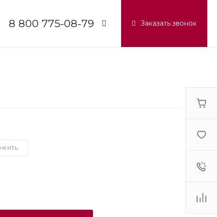
8 800 775-08-79
Заказать звонок
8 800 775-08-79
г. Москва, БЦ Вятский, ул.
Вятская д.70, офис 715
Пн-Пт: 9:30-18:00
Cб-Вс: Выходной
info@lg-pro.ru
ОЖИТЬ