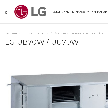
официальный дилер кондиционер
Главная
/
Каталог товаров
/
Канальные кондиционеры LG
/
L
LG UB70W / UU70W