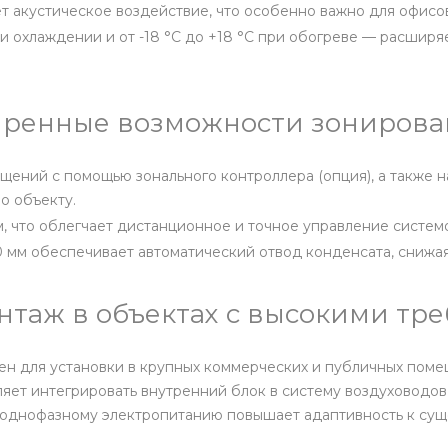
 акустическое воздействие, что особенно важно для офисов 
ри охлаждении и от -18 °C до +18 °C при обогреве — расшир
иренные возможности зониров
ений с помощью зонального контроллера (опция), а также н
о объекту.
 что облегчает дистанционное и точное управление системо
мм обеспечивает автоматический отвод конденсата, снижая
нтаж в объектах с высокими тр
для установки в крупных коммерческих и публичных помеще
ляет интегрировать внутренний блок в систему воздуховодо
и однофазному электропитанию повышает адаптивность к су