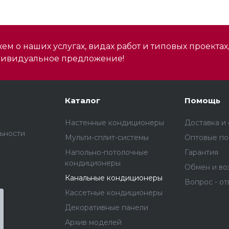
м о наших услугах, видах работ и типовых проектах
дивидуальное предложение!
Каталог
Помощь
Настенные кондиционеры
Доставка и
ьности
Мульти-сплит-системы
Оптовые по
Напольно-потолочные
Гарантия
кондиционеры
Обмен и во
Канальные кондиционеры
Вопрос - от
Кассетные кондиционеры
Декоративные панели
Архив моделей