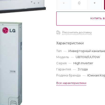
-
+
КУПИТЬ В
Рассчитать доставку
Характеристики
Тип
—
Инверторный канальны
Модель
—
UB70W/UU70W
Серия
—
High Inverter
Гарантия
—
3 года
Родина бренда
—
Южная Ко
Все характеристики