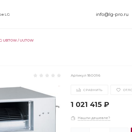
info@lg-pro.ru
ов LG
G UB70W / UU70W
Артикул
180096
СРАВНИТЬ
ОТЛ
1 021 415 ₽
Нашли дешевле?