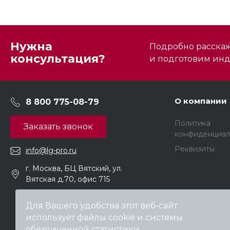
Нужна
Подробно расскаже
консультация?
и подготовим ин
О компании
8 800 775-08-79
Политика
Заказать звонок
конфиденциал
Реквизиты
info@lg-pro.ru
г. Москва, БЦ Вятский, ул.
Вятская д.70, офис 715
Для Вашего удобства этот веб-сайт
использует файлы cookie и системы
обезличенной статистики.