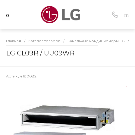
Главная
/
Каталог товаров
/
Канальные кондиционеры LG
/
L
LG CL09R / UU09WR
Артикул
180082