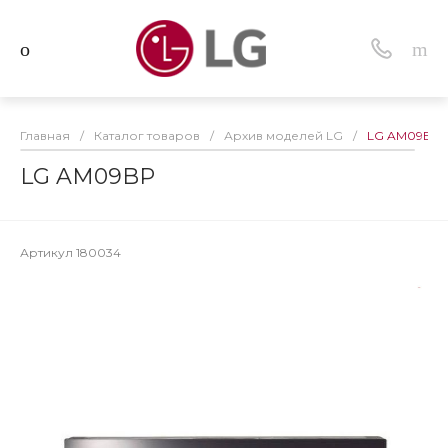
Главная
/
Каталог товаров
/
Архив моделей LG
/
LG AM09BP
LG AM09BP
Артикул
180034